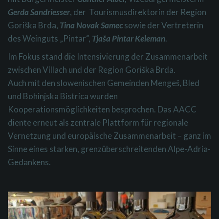
Gerda Sandriesser
, der Tourismusdirektorin der Region
Goriška Brda,
Tina Novak Samec
sowie der Vertreterin
des Weinguts „Pintar“,
Tjaša Pintar Keleman
.
Im Fokus stand die Intensivierung der Zusammenarbeit
zwischen Villach und der Region Goriška Brda.
Auch mit den slowenischen Gemeinden Mengeš, Bled
und Bohinjska Bistrica wurden
Kooperationsmöglichkeiten besprochen. Das AACC
diente erneut als zentrale Plattform für regionale
Vernetzung und europäische Zusammenarbeit – ganz im
Sinne eines starken, grenzüberschreitenden Alpe-Adria-
Gedankens.