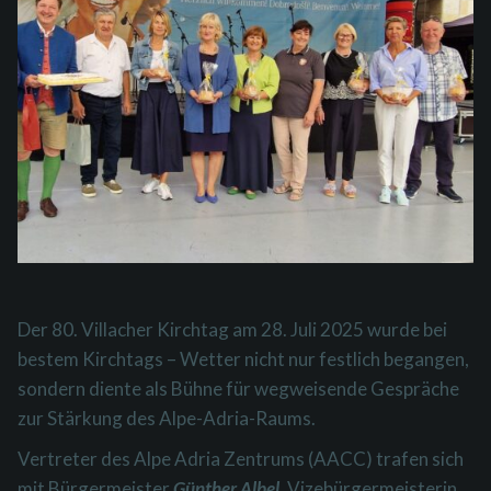
Der 80. Villacher Kirchtag am 28. Juli 2025 wurde bei
bestem Kirchtags – Wetter nicht nur festlich begangen,
sondern diente als Bühne für wegweisende Gespräche
zur Stärkung des Alpe-Adria-Raums.
Vertreter des Alpe Adria Zentrums (AACC) trafen sich
mit Bürgermeister
Günther Albel
, Vizebürgermeisterin