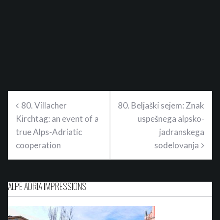
Beitragsnavigation
80. Villacher
80. Beljaški sejem: Znak
Kirchtag: an event of a
uspešnega alpsko-
true Alps-Adriatic
jadranskega
cooperation
sodelovanja
ALPE ADRIA IMPRESSIONS