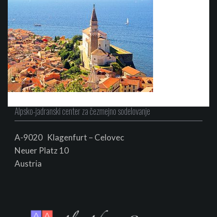
Alpsko-jadranski center za čezmejno sodelovanje
A-9020 Klagenfurt – Celovec
Neuer Platz 10
Au
s
tria