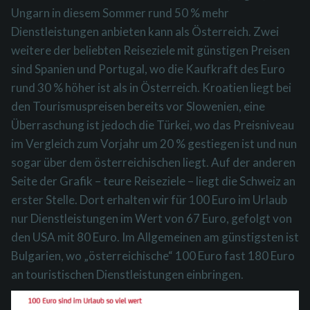
Ungarn in diesem Sommer rund 50 % mehr
Dienstleistungen anbieten kann als Österreich.
Zwei
weitere der beliebten Reiseziele mit günstigen Preisen
sind Spanien und Portugal, wo die Kaufkraft des Euro
rund 30 % höher ist als in Österreich.
Kroatien liegt bei
den Tourismuspreisen bereits vor Slowenien, eine
Überraschung ist jedoch die Türkei, wo das Preisniveau
im Vergleich zum Vorjahr um 20 % gestiegen ist und nun
sogar über dem österreichischen liegt.
Auf der anderen
Seite der Grafik – teure Reiseziele – liegt die Schweiz an
erster Stelle. Dort erhalten wir für 100 Euro im Urlaub
nur Dienstleistungen im Wert von 67 Euro, gefolgt von
den USA mit 80 Euro.
Im Allgemeinen am günstigsten ist
Bulgarien, wo „österreichische“ 100 Euro fast 180 Euro
an touristischen Dienstleistungen einbringen.