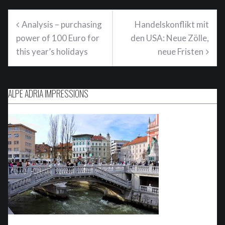
Beitragsnavigation
Analysis – purchasing
Handelskonflikt mit
power of 100 Euro for
den USA: Neue Zölle,
this year’s holidays
neue Fristen
ALPE ADRIA IMPRESSIONS