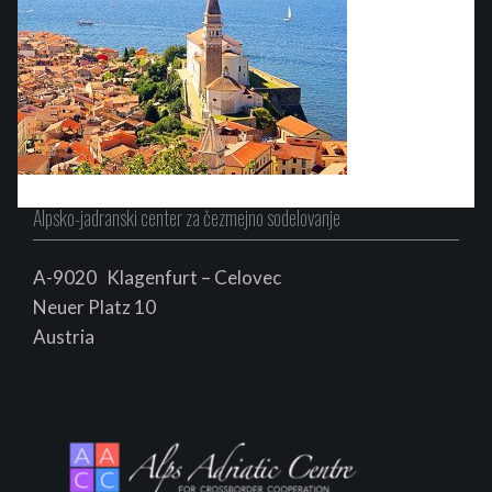
Alpsko-jadranski center za čezmejno sodelovanje
A-9020 Klagenfurt – Celovec
Neuer Platz 10
Au
s
tria