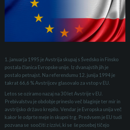
1. januarja 1995 je Avstrija skupaj s Švedsko in Finsko
postala članica Evropske unije.
Iz d
vanajstih jih je
postalo petnajst.
N
a referendumu
12. junija 1994 je
takrat 66,6 % Avstrijcev glasovalo za vstop v EU.
Letos se oziramo nazaj na 30 let Avstrije v EU.
Prebivalstvu je obdobje prineslo več blaginje ter mir in
avstrijsko državo
krepilo.
Vendar je Evropska unija več
kakor le odprte meje in skupni trg. P
redvsem
je EU
tudi
pozvana se
soočiti z izzivi, ki se š
e posebej
tičejo