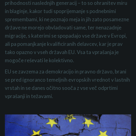
prihodnosti naslednjih generacij – to so ohranitev miru
in blaginje, kakor tudi spoprijemanje s podnebnimi
spremembami, ki ne poznajo meja in jih zato posamezne
države ne morejo obvladovati same, ter nenazadnje
migracije, s katerimi se spopadajo vse države v Evropi,
ali pa pomanjkanje kvalificiranih delavcev, kar je prav
tako opazno v vseh državah EU.
Vsa ta vprašanja je
mogoče reševati le kolektivno.
EU se zavzema za demokracijo in pravno državo, brani
se pred ignoranco temeljnih evropskih vrednot v lastnih
vrstah in se danes očitno sooča z vse več odprtimi
vprašanji in težavami.