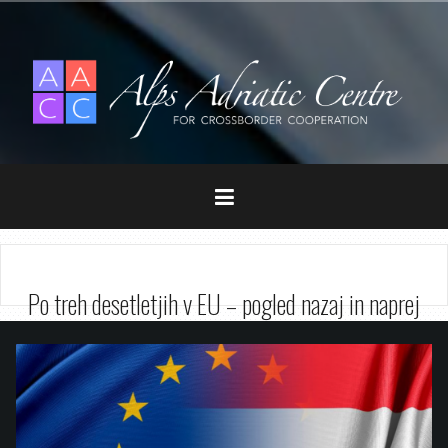
Zum
Inhalt
springen
Po treh desetletjih v EU – pogled nazaj in naprej