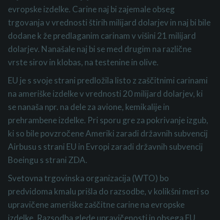
evropske izdelke. Carine naj bi zajemale obseg
trgovanja v vrednosti štirih milijard dolarjev in naj bi bile
dodane k že predlaganim carinam v višini 21 milijard
dolarjev. Nanašale naj bi se med drugim na različne
vrste sirov in klobas, na testenine in olive.
EU je s svoje strani predložila listo z zaščitnimi carinami
na ameriške izdelke v vrednosti 20 milijard dolarjev, ki
se nanaša npr. na dele za avione, kemikalije in
prehrambene izdelke. Pri sporu gre za pokrivanje izgub,
ki so bile povzročene Ameriki zaradi državnih subvencij
Airbusu s strani EU in Evropi zaradi državnih subvencij
Boeingu s strani ZDA.
Svetovna trgovinska organizacija (WTO) bo
predvidoma kmalu prišla do razsodbe, v kolikšni meri so
upravičene ameriške zaščitne carine na evropske
izdelke. Razsodba glede upravičenosti in obsega EU