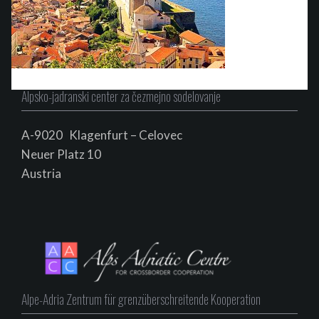
Alpsko-jadranski center za čezmejno sodelovanje
A-9020 Klagenfurt – Celovec
Neuer Platz 10
Au
s
tria
Alpe-Adria Zentrum für grenzüberschreitende Kooperation